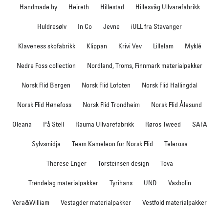
Handmade by
Heireth
Hillestad
Hillesvåg Ullvarefabrikk
Huldresølv
In Co
Jevne
iULL fra Stavanger
Klaveness skofabrikk
Klippan
Krivi Vev
Lillelam
Myklé
Nedre Foss collection
Nordland, Troms, Finnmark materialpakker
Norsk Flid Bergen
Norsk Flid Lofoten
Norsk Flid Hallingdal
Norsk Flid Hønefoss
Norsk Flid Trondheim
Norsk Flid Ålesund
Oleana
På Stell
Rauma Ullvarefabrikk
Røros Tweed
SAFA
Sylvsmidja
Team Kameleon for Norsk Flid
Telerosa
Therese Enger
Torsteinsen design
Tova
Trøndelag materialpakker
Tyrihans
UND
Växbolin
Vera&William
Vestagder materialpakker
Vestfold materialpakker