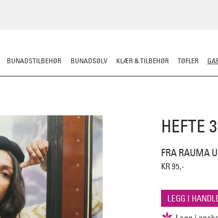
BUNADSTILBEHØR
BUNADSØLV
KLÆR & TILBEHØR
TØFLER
GAR
RDIGSTRIKK
GARN
MØNSTER
KLASSISKE MØNSTRE
STRIKKEPINN
HEFTE 
FRA RAUMA U
KR 95,-