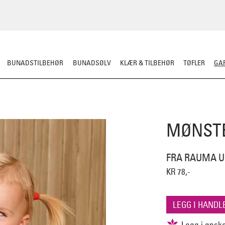
BUNADSTILBEHØR
BUNADSØLV
KLÆR & TILBEHØR
TØFLER
GAR
RDIGSTRIKK
GARN
MØNSTER
KLASSISKE MØNSTRE
STRIKKEPINN
MØNSTE
FRA RAUMA U
KR 78,-