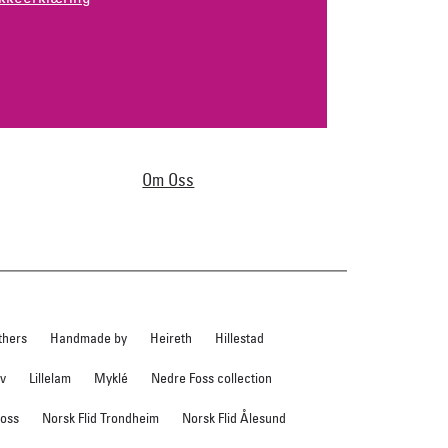
Om Oss
thers
Handmade by
Heireth
Hillestad
ev
Lillelam
Myklé
Nedre Foss collection
foss
Norsk Flid Trondheim
Norsk Flid Ålesund