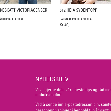
KKESKATT VICTORIAGENSER
512 HEIA SYDENTOPP
ÅG ULLVAREFABRIKK
RAUMA ULLVAREFABRIKK AS
-
Kr 40,-
NYHETSBREV
Vi vil gjerne dele våre beste tips og råd me
innboksen din!
Ved å sende inn e-postadressen din, samty
personopplysninger i henhold til vår
samty