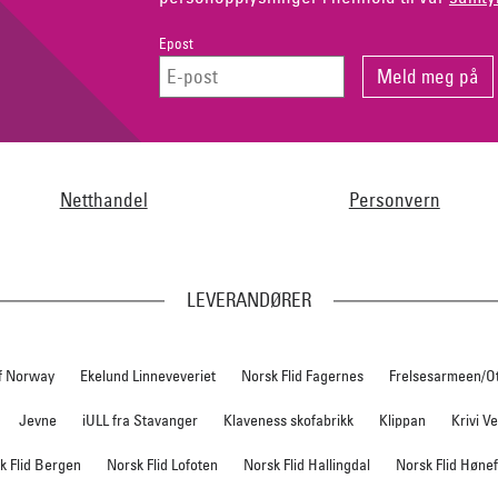
Epost
Netthandel
Personvern
LEVERANDØRER
f Norway
Ekelund Linneveveriet
Norsk Flid Fagernes
Frelsesarmeen/O
Jevne
iULL fra Stavanger
Klaveness skofabrikk
Klippan
Krivi V
k Flid Bergen
Norsk Flid Lofoten
Norsk Flid Hallingdal
Norsk Flid Høne