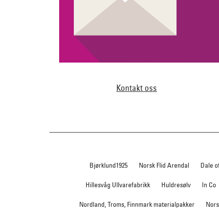
Kontakt oss
Bjørklund1925
Norsk Flid Arendal
Dale o
Hillesvåg Ullvarefabrikk
Huldresølv
In Co
Nordland, Troms, Finnmark materialpakker
Nors