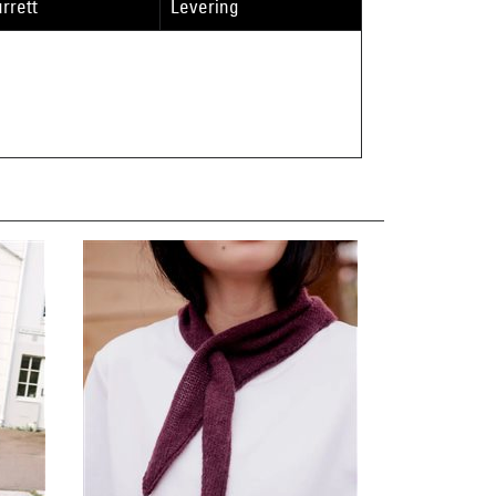
rrett
Levering