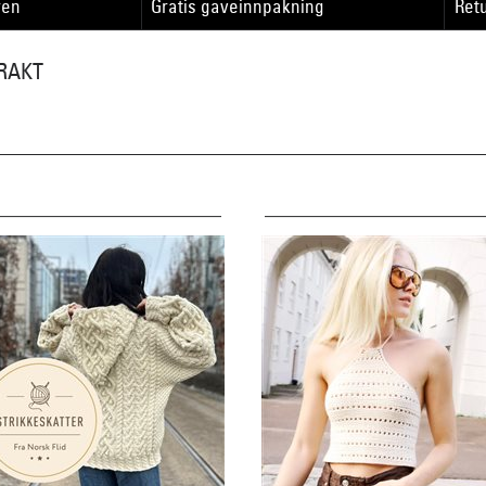
ren
Gratis gaveinnpakning
Retu
RAKT