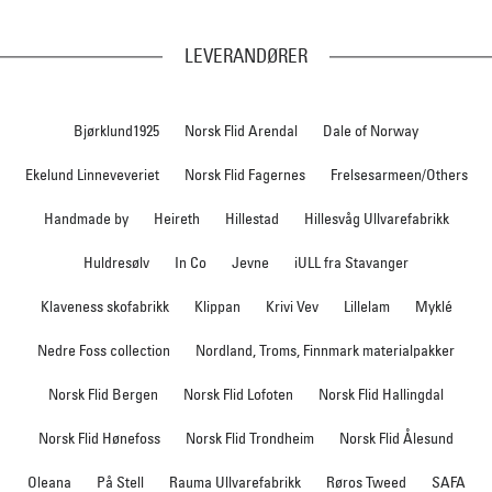
LEVERANDØRER
Bjørklund1925
Norsk Flid Arendal
Dale of Norway
Ekelund Linneveveriet
Norsk Flid Fagernes
Frelsesarmeen/Others
Handmade by
Heireth
Hillestad
Hillesvåg Ullvarefabrikk
Huldresølv
In Co
Jevne
iULL fra Stavanger
Klaveness skofabrikk
Klippan
Krivi Vev
Lillelam
Myklé
Nedre Foss collection
Nordland, Troms, Finnmark materialpakker
Norsk Flid Bergen
Norsk Flid Lofoten
Norsk Flid Hallingdal
Norsk Flid Hønefoss
Norsk Flid Trondheim
Norsk Flid Ålesund
Oleana
På Stell
Rauma Ullvarefabrikk
Røros Tweed
SAFA