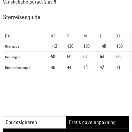
Vanskelighetsgrad: 2 av 5
Størrelsesguide
Del
XS
S
M
L
XL
112
120
130
140
150
Overvidde
58
60
62
64
66
Hel lengde
45
44
43
42
41
Underermslengde
Om designeren
Gratis gaveinnpakning