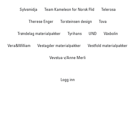
Sylvsmidja
Team Kameleon for Norsk Flid
Telerosa
Therese Enger
Torsteinsen design
Tova
Trøndelag materialpakker
Tyrihans
UND
Växbolin
Vera&William
Vestagder materialpakker
Vestfold materialpakker
Vevstua v/Anne Merli
Logg inn