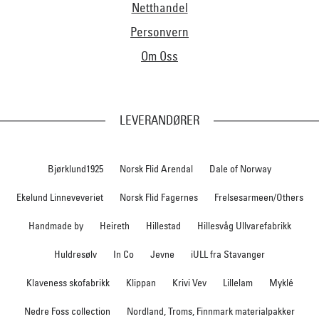
Netthandel
Personvern
Om Oss
LEVERANDØRER
Bjørklund1925
Norsk Flid Arendal
Dale of Norway
Ekelund Linneveveriet
Norsk Flid Fagernes
Frelsesarmeen/Others
Handmade by
Heireth
Hillestad
Hillesvåg Ullvarefabrikk
Huldresølv
In Co
Jevne
iULL fra Stavanger
Klaveness skofabrikk
Klippan
Krivi Vev
Lillelam
Myklé
Nedre Foss collection
Nordland, Troms, Finnmark materialpakker