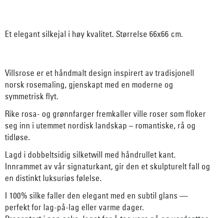
Et elegant silkejal i høy kvalitet. Størrelse 66x66 cm.
Villsrose er et håndmalt design inspirert av tradisjonell
norsk rosemaling, gjenskapt med en moderne og
symmetrisk flyt.
Rike rosa- og grønnfarger fremkaller ville roser som floker
seg inn i utemmet nordisk landskap – romantiske, rå og
tidløse.
Lagd i dobbeltsidig silketwill med håndrullet kant.
I
nnrammet av vår signaturkant, gir den et skulpturelt fall og
en distinkt luksuriøs følelse.
I 100% silke faller den elegant med en subtil glans —
perfekt for lag-på-lag eller varme dager.