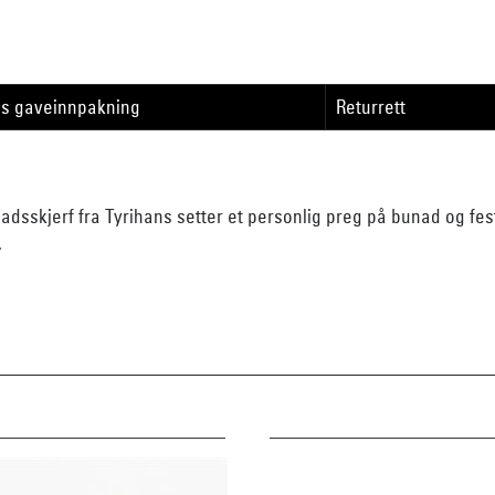
is gaveinnpakning
Returrett
unadsskjerf fra Tyrihans setter et personlig preg på bunad og fes
.