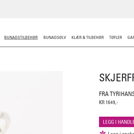
BUNADSTILBEHØR
BUNADSØLV
KLÆR & TILBEHØR
TØFLER
GAR
LER
SILKESJAL
OPPBEVARING
OVER BUNADEN
UNDER BUNADEN
SKJERF
FRA TYRIHAN
KR 1649,-