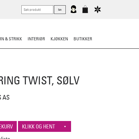
N & STRIKK
INTERIØR
KJØKKEN
BUTIKKER
KNIVER
VASK & STELL
RING TWIST, SØLV
S AS