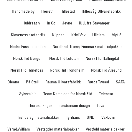
Handmade by
Heireth
Hillestad
Hillesvåg Ullvarefabrikk
Huldresølv
In Co
Jevne
iULL fra Stavanger
Klaveness skofabrikk
Klippan
Krivi Vev
Lillelam
Myklé
Nedre Foss collection
Nordland, Troms, Finnmark materialpakker
Norsk Flid Bergen
Norsk Flid Lofoten
Norsk Flid Hallingdal
Norsk Flid Hønefoss
Norsk Flid Trondheim
Norsk Flid Ålesund
Oleana
På Stell
Rauma Ullvarefabrikk
Røros Tweed
SAFA
Sylvsmidja
Team Kameleon for Norsk Flid
Telerosa
Therese Enger
Torsteinsen design
Tova
Trøndelag materialpakker
Tyrihans
UND
Växbolin
Vera&William
Vestagder materialpakker
Vestfold materialpakker