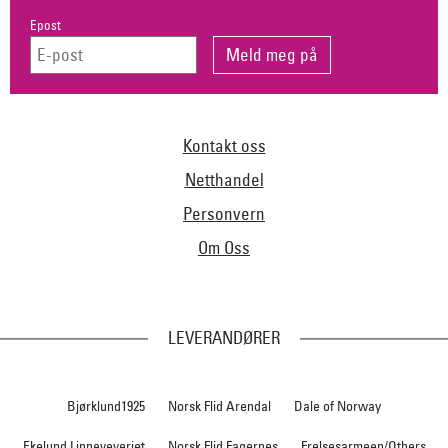
Epost
Kontakt oss
Netthandel
Personvern
Om Oss
LEVERANDØRER
Bjørklund1925
Norsk Flid Arendal
Dale of Norway
Ekelund Linneveveriet
Norsk Flid Fagernes
Frelsesarmeen/Others