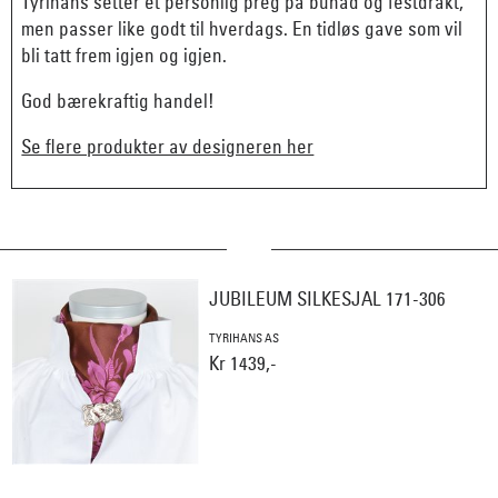
Tyrihans setter et personlig preg på bunad og festdrakt,
men passer like godt til hverdags. En tidløs gave som vil
bli tatt frem igjen og igjen.
God bærekraftig handel!
Se flere produkter av designeren her
JUBILEUM SILKESJAL 171-306
TYRIHANS AS
Kr 1439,-