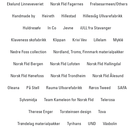
Ekelund Linneveveriet
Norsk Flid Fagernes
Frelsesarmeen/Others
Handmade by
Heireth
Hillestad
Hillesvåg Ullvarefabrikk
Huldresølv
In Co
Jevne
iULL fra Stavanger
Klaveness skofabrikk
Klippan
Krivi Vev
Lillelam
Myklé
Nedre Foss collection
Nordland, Troms, Finnmark materialpakker
Norsk Flid Bergen
Norsk Flid Lofoten
Norsk Flid Hallingdal
Norsk Flid Hønefoss
Norsk Flid Trondheim
Norsk Flid Ålesund
Oleana
På Stell
Rauma Ullvarefabrikk
Røros Tweed
SAFA
Sylvsmidja
Team Kameleon for Norsk Flid
Telerosa
Therese Enger
Torsteinsen design
Tova
Trøndelag materialpakker
Tyrihans
UND
Växbolin