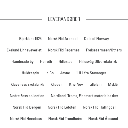
LEVERANDØRER
Bjørklund1925
Norsk Flid Arendal
Dale of Norway
Ekelund Linneveveriet
Norsk Flid Fagernes
Frelsesarmeen/Others
Handmade by
Heireth
Hillestad
Hillesvåg Ullvarefabrikk
Huldresølv
In Co
Jevne
iULL fra Stavanger
Klaveness skofabrikk
Klippan
Krivi Vev
Lillelam
Myklé
Nedre Foss collection
Nordland, Troms, Finnmark materialpakker
Norsk Flid Bergen
Norsk Flid Lofoten
Norsk Flid Hallingdal
Norsk Flid Hønefoss
Norsk Flid Trondheim
Norsk Flid Ålesund