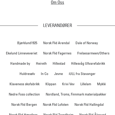
Om Oss
LEVERANDØRER
Bjørklund1925
Norsk Flid Arendal
Dale of Norway
Ekelund Linneveveriet
Norsk Flid Fagernes
Frelsesarmeen/Others
Handmade by
Heireth
Hillestad
Hillesvåg Ullvarefabrikk
Huldresølv
In Co
Jevne
iULL fra Stavanger
Klaveness skofabrikk
Klippan
Krivi Vev
Lillelam
Myklé
Nedre Foss collection
Nordland, Troms, Finnmark materialpakker
Norsk Flid Bergen
Norsk Flid Lofoten
Norsk Flid Hallingdal
Norsk Flid Hønefoss
Norsk Flid Trondheim
Norsk Flid Ålesund