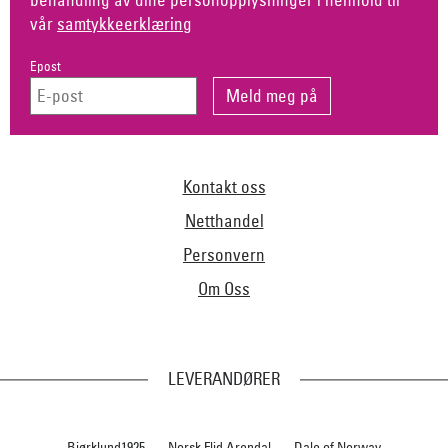
vår
samtykkeerklæring
Epost
Kontakt oss
Netthandel
Personvern
Om Oss
LEVERANDØRER
Bjørklund1925
Norsk Flid Arendal
Dale of Norway