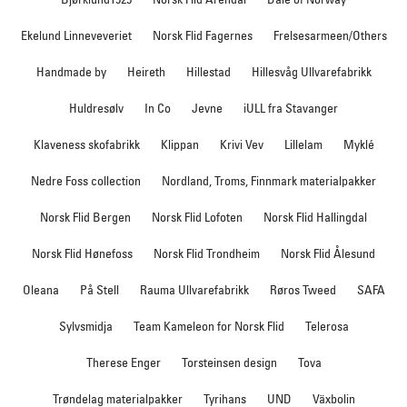
Ekelund Linneveveriet
Norsk Flid Fagernes
Frelsesarmeen/Others
Handmade by
Heireth
Hillestad
Hillesvåg Ullvarefabrikk
Huldresølv
In Co
Jevne
iULL fra Stavanger
Klaveness skofabrikk
Klippan
Krivi Vev
Lillelam
Myklé
Nedre Foss collection
Nordland, Troms, Finnmark materialpakker
Norsk Flid Bergen
Norsk Flid Lofoten
Norsk Flid Hallingdal
Norsk Flid Hønefoss
Norsk Flid Trondheim
Norsk Flid Ålesund
Oleana
På Stell
Rauma Ullvarefabrikk
Røros Tweed
SAFA
Sylvsmidja
Team Kameleon for Norsk Flid
Telerosa
Therese Enger
Torsteinsen design
Tova
Trøndelag materialpakker
Tyrihans
UND
Växbolin