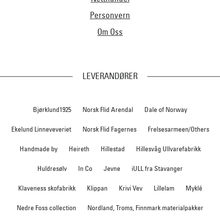
Personvern
Om Oss
LEVERANDØRER
Bjørklund1925
Norsk Flid Arendal
Dale of Norway
Ekelund Linneveveriet
Norsk Flid Fagernes
Frelsesarmeen/Others
Handmade by
Heireth
Hillestad
Hillesvåg Ullvarefabrikk
Huldresølv
In Co
Jevne
iULL fra Stavanger
Klaveness skofabrikk
Klippan
Krivi Vev
Lillelam
Myklé
Nedre Foss collection
Nordland, Troms, Finnmark materialpakker