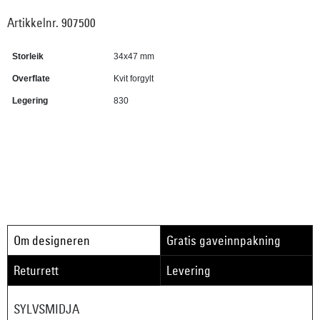
Artikkelnr. 907500
Storleik
34x47 mm
Overflate
Kvit forgylt
Legering
830
Om designeren
Gratis gaveinnpakning
Returrett
Levering
SYLVSMIDJA