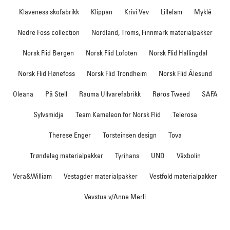
Klaveness skofabrikk
Klippan
Krivi Vev
Lillelam
Myklé
Nedre Foss collection
Nordland, Troms, Finnmark materialpakker
Norsk Flid Bergen
Norsk Flid Lofoten
Norsk Flid Hallingdal
Norsk Flid Hønefoss
Norsk Flid Trondheim
Norsk Flid Ålesund
Oleana
På Stell
Rauma Ullvarefabrikk
Røros Tweed
SAFA
Sylvsmidja
Team Kameleon for Norsk Flid
Telerosa
Therese Enger
Torsteinsen design
Tova
Trøndelag materialpakker
Tyrihans
UND
Växbolin
Vera&William
Vestagder materialpakker
Vestfold materialpakker
Vevstua v/Anne Merli