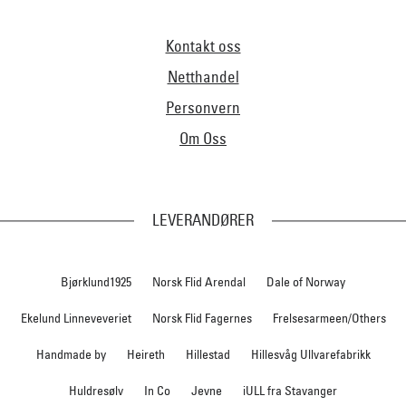
Kontakt oss
Netthandel
Personvern
Om Oss
LEVERANDØRER
Bjørklund1925
Norsk Flid Arendal
Dale of Norway
Ekelund Linneveveriet
Norsk Flid Fagernes
Frelsesarmeen/Others
Handmade by
Heireth
Hillestad
Hillesvåg Ullvarefabrikk
Huldresølv
In Co
Jevne
iULL fra Stavanger