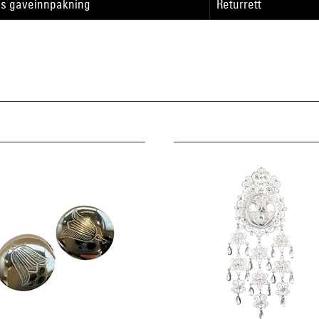
is gaveinnpakning
Returrett