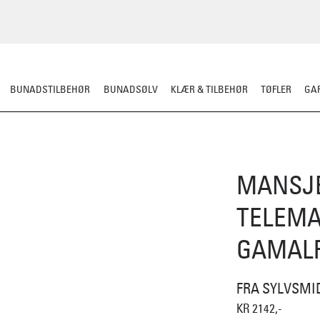
BUNADSTILBEHØR
BUNADSØLV
KLÆR & TILBEHØR
TØFLER
GAR
MANSJ
TELEMA
GAMAL
FRA SYLVSMI
KR 2142,-