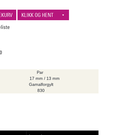
00
Par
17 mm / 13 mm
Gamal­forgylt
830