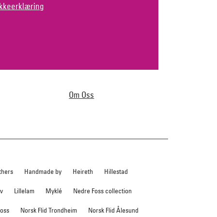
kkeerklæring
Om Oss
thers
Handmade by
Heireth
Hillestad
ev
Lillelam
Myklé
Nedre Foss collection
foss
Norsk Flid Trondheim
Norsk Flid Ålesund