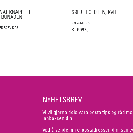
NAL KNAPP TIL
SØLJE LOFOTEN, KVIT
TBUNADEN
SYLVSMIDJA
D RØRVIK AS
Kr 6993,-
,-
NYHETSBREV
Vi vil gjerne dele våre beste tips og råd me
innboksen din!
Ved å sende inn e-postadressen din, samty