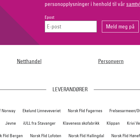
personopplysninger i henhold til vår
samty
Epost
Netthandel
Personvern
LEVERANDØRER
f Norway
Ekelund Linneveveriet
Norsk Flid Fagernes
Frelsesarmeen/O
Jevne
iULL fra Stavanger
Klaveness skofabrikk
Klippan
Krivi V
k Flid Bergen
Norsk Flid Lofoten
Norsk Flid Hallingdal
Norsk Flid Høne