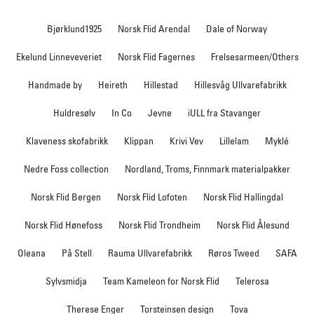
Bjørklund1925
Norsk Flid Arendal
Dale of Norway
Ekelund Linneveveriet
Norsk Flid Fagernes
Frelsesarmeen/Others
Handmade by
Heireth
Hillestad
Hillesvåg Ullvarefabrikk
Huldresølv
In Co
Jevne
iULL fra Stavanger
Klaveness skofabrikk
Klippan
Krivi Vev
Lillelam
Myklé
Nedre Foss collection
Nordland, Troms, Finnmark materialpakker
Norsk Flid Bergen
Norsk Flid Lofoten
Norsk Flid Hallingdal
Norsk Flid Hønefoss
Norsk Flid Trondheim
Norsk Flid Ålesund
Oleana
På Stell
Rauma Ullvarefabrikk
Røros Tweed
SAFA
Sylvsmidja
Team Kameleon for Norsk Flid
Telerosa
Therese Enger
Torsteinsen design
Tova