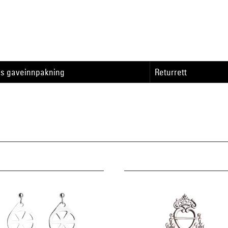
is gaveinnpakning
Returrett