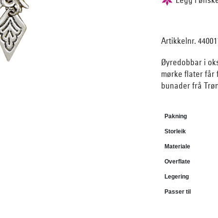
Artikkelnr. 44001
Øyredobbar i oks
mørke flater får 
bunader frå Trø
Pakning
Storleik
Materiale
Overflate
Legering
Passer til