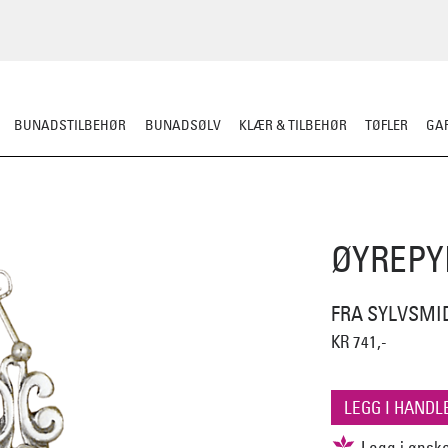
BUNADSTILBEHØR
BUNADSØLV
KLÆR & TILBEHØR
TØFLER
GAR
ØYREPY
FRA SYLVSMI
KR 741,-