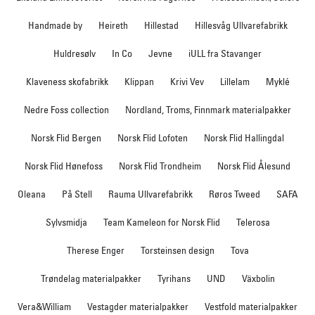
Handmade by
Heireth
Hillestad
Hillesvåg Ullvarefabrikk
Huldresølv
In Co
Jevne
iULL fra Stavanger
Klaveness skofabrikk
Klippan
Krivi Vev
Lillelam
Myklé
Nedre Foss collection
Nordland, Troms, Finnmark materialpakker
Norsk Flid Bergen
Norsk Flid Lofoten
Norsk Flid Hallingdal
Norsk Flid Hønefoss
Norsk Flid Trondheim
Norsk Flid Ålesund
Oleana
På Stell
Rauma Ullvarefabrikk
Røros Tweed
SAFA
Sylvsmidja
Team Kameleon for Norsk Flid
Telerosa
Therese Enger
Torsteinsen design
Tova
Trøndelag materialpakker
Tyrihans
UND
Växbolin
Vera&William
Vestagder materialpakker
Vestfold materialpakker