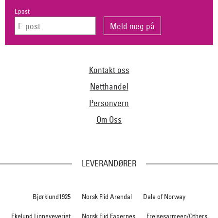
Epost
Kontakt oss
Netthandel
Personvern
Om Oss
LEVERANDØRER
Bjørklund1925
Norsk Flid Arendal
Dale of Norway
Ekelund Linneveveriet
Norsk Flid Fagernes
Frelsesarmeen/Others