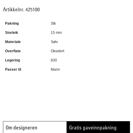
Artikkelnr. 425100
Pakning
Stk
Storleik
15 mm
Materiale
Sølv
Overflate
Oksidert
Legering
830
Passer til
Mann
Om designeren
Gratis gaveinnpakning