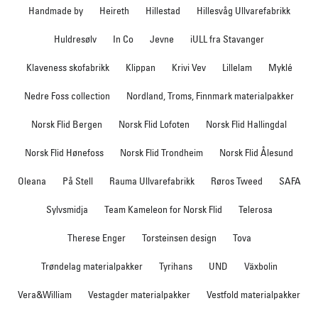
Handmade by
Heireth
Hillestad
Hillesvåg Ullvarefabrikk
Huldresølv
In Co
Jevne
iULL fra Stavanger
Klaveness skofabrikk
Klippan
Krivi Vev
Lillelam
Myklé
Nedre Foss collection
Nordland, Troms, Finnmark materialpakker
Norsk Flid Bergen
Norsk Flid Lofoten
Norsk Flid Hallingdal
Norsk Flid Hønefoss
Norsk Flid Trondheim
Norsk Flid Ålesund
Oleana
På Stell
Rauma Ullvarefabrikk
Røros Tweed
SAFA
Sylvsmidja
Team Kameleon for Norsk Flid
Telerosa
Therese Enger
Torsteinsen design
Tova
Trøndelag materialpakker
Tyrihans
UND
Växbolin
Vera&William
Vestagder materialpakker
Vestfold materialpakker