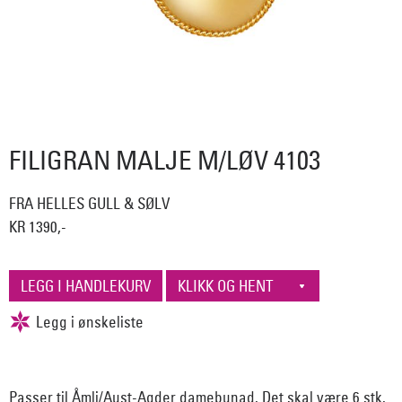
FILIGRAN MALJE M/LØV 4103
FRA HELLES GULL & SØLV
KR 1390,-
Passer til Åmli/Aust-Agder damebunad. Det skal være 6 stk.