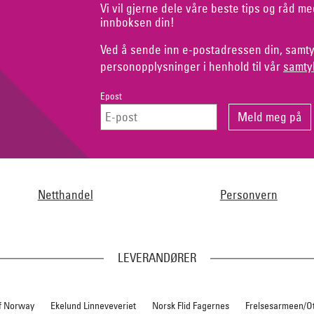
Vi vil gjerne dele våre beste tips og råd me
innboksen din!
Ved å sende inn e-postadressen din, samty
personopplysninger i henhold til vår
samty
Epost
Netthandel
Personvern
LEVERANDØRER
f Norway
Ekelund Linneveveriet
Norsk Flid Fagernes
Frelsesarmeen/O