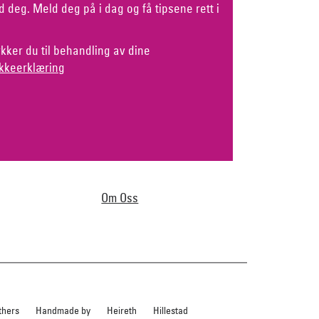
d deg. Meld deg på i dag og få tipsene rett i
kker du til behandling av dine
kkeerklæring
Om Oss
thers
Handmade by
Heireth
Hillestad