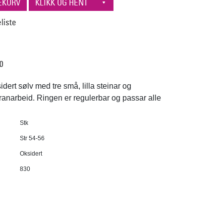
30
dert sølv med tre små, lilla steinar og
igranarbeid. Ringen er regulerbar og passar alle
Stk
Str 54-56
Oksidert
830