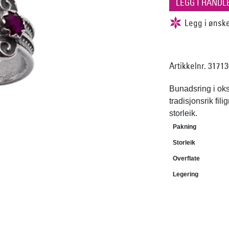
Artikkelnr. 3171
Bunadsring i oksi
tradisjonsrik fil
storleik.
Pakning
Storleik
Overflate
Legering