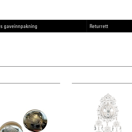
is gaveinnpakning
Returrett