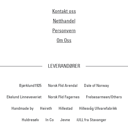
Kontakt oss
Netthandel
Personvern
Om Oss
LEVERANDØRER
Bjørklund1925
Norsk Flid Arendal
Dale of Norway
Ekelund Linneveveriet
Norsk Flid Fagernes
Frelsesarmeen/Others
Handmade by
Heireth
Hillestad
Hillesvåg Ullvarefabrikk
Huldresølv
In Co
Jevne
iULL fra Stavanger