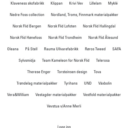
Klaveness skofabrikk
Klippan
Krivi Vev
Lillelam
Myklé
Nedre Foss collection
Nordland, Troms, Finnmark materialpakker
Norsk Flid Bergen
Norsk Flid Lofoten
Norsk Flid Hallingdal
Norsk Flid Hønefoss
Norsk Flid Trondheim
Norsk Flid Ålesund
Oleana
På Stell
Rauma Ullvarefabrikk
Røros Tweed
SAFA
Sylvsmidja
Team Kameleon for Norsk Flid
Telerosa
Therese Enger
Torsteinsen design
Tova
Trøndelag materialpakker
Tyrihans
UND
Växbolin
Vera&William
Vestagder materialpakker
Vestfold materialpakker
Vevstua v/Anne Merli
Logg inn