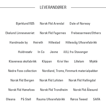
LEVERANDØRER
Bjørklund1925
Norsk Flid Arendal
Dale of Norway
Ekelund Linneveveriet
Norsk Flid Fagernes
Frelsesarmeen/Others
Handmade by
Heireth
Hillestad
Hillesvåg Ullvarefabrikk
Huldresølv
In Co
Jevne
iULL fra Stavanger
Klaveness skofabrikk
Klippan
Krivi Vev
Lillelam
Myklé
Nedre Foss collection
Nordland, Troms, Finnmark materialpakker
Norsk Flid Bergen
Norsk Flid Lofoten
Norsk Flid Hallingdal
Norsk Flid Hønefoss
Norsk Flid Trondheim
Norsk Flid Ålesund
Oleana
På Stell
Rauma Ullvarefabrikk
Røros Tweed
SAFA