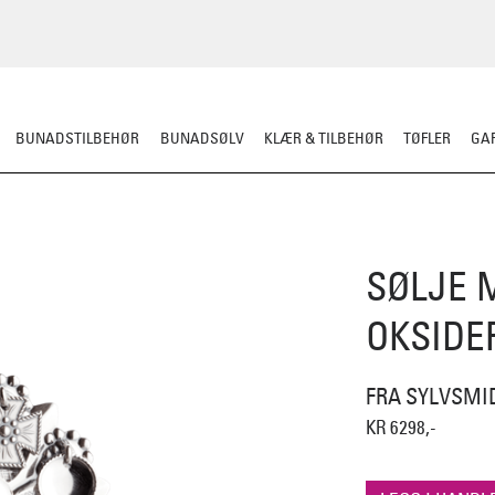
BUNADSTILBEHØR
BUNADSØLV
KLÆR & TILBEHØR
TØFLER
GAR
SØLJE 
OKSIDE
FRA SYLVSMI
KR 6298,-