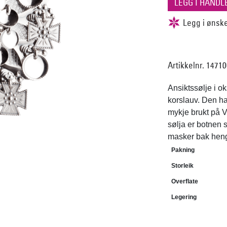
Artikkelnr. 1471
Ansiktssølje i ok
korslauv. Den ha
mykje brukt på V
sølja er botnen 
masker bak hen
Pakning
Storleik
Overflate
Legering