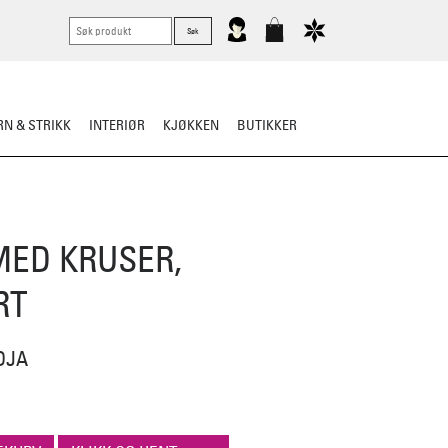
N & STRIKK
INTERIØR
KJØKKEN
BUTIKKER
MED KRUSER,
RT
DJA