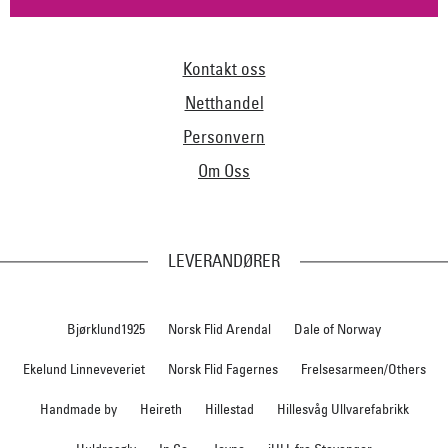
Kontakt oss
Netthandel
Personvern
Om Oss
LEVERANDØRER
Bjørklund1925
Norsk Flid Arendal
Dale of Norway
Ekelund Linneveveriet
Norsk Flid Fagernes
Frelsesarmeen/Others
Handmade by
Heireth
Hillestad
Hillesvåg Ullvarefabrikk