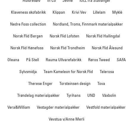
Huldresølv
In Co
Jevne
iULL fra Stavanger
Klaveness skofabrikk
Klippan
Krivi Vev
Lillelam
Myklé
Nedre Foss collection
Nordland, Troms, Finnmark materialpakker
Norsk Flid Bergen
Norsk Flid Lofoten
Norsk Flid Hallingdal
Norsk Flid Hønefoss
Norsk Flid Trondheim
Norsk Flid Ålesund
Oleana
På Stell
Rauma Ullvarefabrikk
Røros Tweed
SAFA
Sylvsmidja
Team Kameleon for Norsk Flid
Telerosa
Therese Enger
Torsteinsen design
Tova
Trøndelag materialpakker
Tyrihans
UND
Växbolin
Vera&William
Vestagder materialpakker
Vestfold materialpakker
Vevstua v/Anne Merli