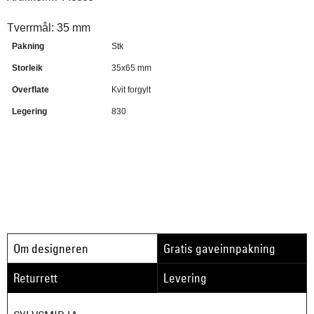
Tverrmål: 35 mm
Pakning
Stk
Storleik
35x65 mm
Overflate
Kvit forgylt
Legering
830
Om designeren
Gratis gaveinnpakning
Returrett
Levering