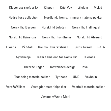
Klaveness skofabrikk
Klippan
Krivi Vev
Lillelam
Myklé
Nedre Foss collection
Nordland, Troms, Finnmark materialpakker
Norsk Flid Bergen
Norsk Flid Lofoten
Norsk Flid Hallingdal
Norsk Flid Hønefoss
Norsk Flid Trondheim
Norsk Flid Ålesund
Oleana
På Stell
Rauma Ullvarefabrikk
Røros Tweed
SAFA
Sylvsmidja
Team Kameleon for Norsk Flid
Telerosa
Therese Enger
Torsteinsen design
Tova
Trøndelag materialpakker
Tyrihans
UND
Växbolin
Vera&William
Vestagder materialpakker
Vestfold materialpakker
Vevstua v/Anne Merli