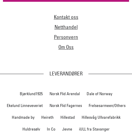
Kontakt oss
Netthandel
Personvern
Om Oss
LEVERANDØRER
Bjørklund1925
Norsk Flid Arendal
Dale of Norway
Ekelund Linneveveriet
Norsk Flid Fagernes
Frelsesarmeen/Others
Handmade by
Heireth
Hillestad
Hillesvåg Ullvarefabrikk
Huldresølv
In Co
Jevne
iULL fra Stavanger