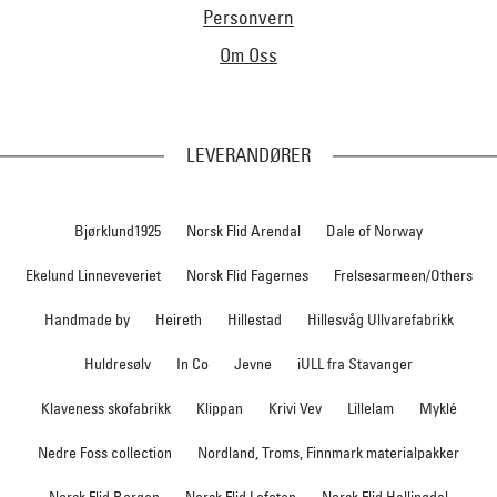
Personvern
Om Oss
LEVERANDØRER
Bjørklund1925
Norsk Flid Arendal
Dale of Norway
Ekelund Linneveveriet
Norsk Flid Fagernes
Frelsesarmeen/Others
Handmade by
Heireth
Hillestad
Hillesvåg Ullvarefabrikk
Huldresølv
In Co
Jevne
iULL fra Stavanger
Klaveness skofabrikk
Klippan
Krivi Vev
Lillelam
Myklé
Nedre Foss collection
Nordland, Troms, Finnmark materialpakker