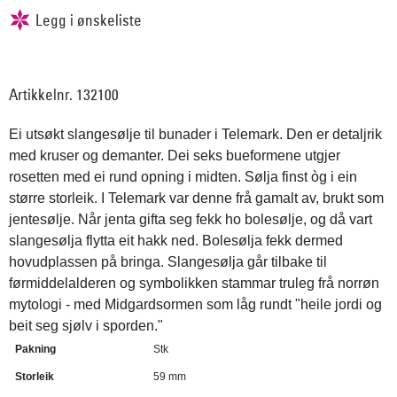
Artikkelnr. 132100
Ei utsøkt slangesølje til bunader i Telemark. Den er detaljrik
med kruser og demanter. Dei seks bueformene utgjer
rosetten med ei rund opning i midten. Sølja finst òg i ein
større storleik. I Telemark var denne frå gamalt av, brukt som
jentesølje. Når jenta gifta seg fekk ho bolesølje, og då vart
slangesølja flytta eit hakk ned. Bolesølja fekk dermed
hovudplassen på bringa. Slangesølja går tilbake til
førmiddelalderen og symbolikken stammar truleg frå norrøn
mytologi - med Midgardsormen som låg rundt "heile jordi og
beit seg sjølv i sporden."
Pakning
Stk
Storleik
59 mm