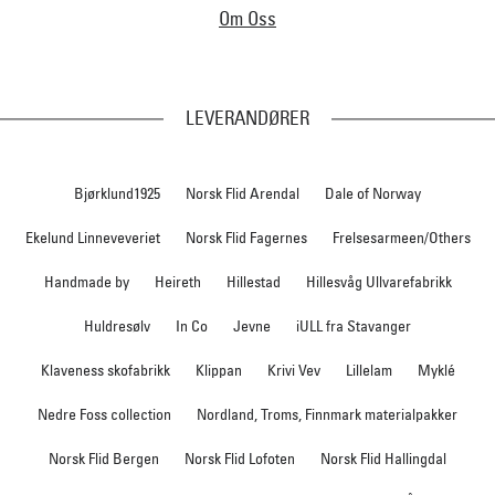
Om Oss
LEVERANDØRER
Bjørklund1925
Norsk Flid Arendal
Dale of Norway
Ekelund Linneveveriet
Norsk Flid Fagernes
Frelsesarmeen/Others
Handmade by
Heireth
Hillestad
Hillesvåg Ullvarefabrikk
Huldresølv
In Co
Jevne
iULL fra Stavanger
Klaveness skofabrikk
Klippan
Krivi Vev
Lillelam
Myklé
Nedre Foss collection
Nordland, Troms, Finnmark materialpakker
Norsk Flid Bergen
Norsk Flid Lofoten
Norsk Flid Hallingdal