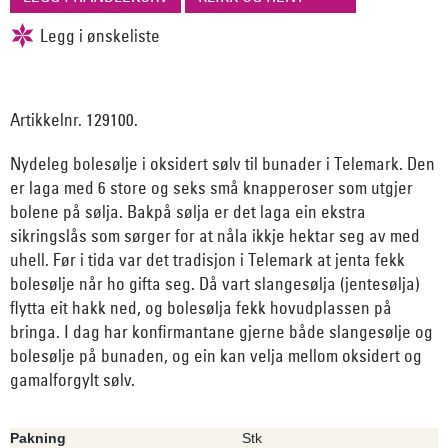
Artikkelnr. 129100.
Nydeleg bolesølje i oksidert sølv til bunader i Telemark. Den
er laga med 6 store og seks små knapperoser som utgjer
bolene på sølja. Bakpå sølja er det laga ein ekstra
sikringslås som sørger for at nåla ikkje hektar seg av med
uhell. Før i tida var det tradisjon i Telemark at jenta fekk
bolesølje når ho gifta seg. Då vart slangesølja (jentesølja)
flytta eit hakk ned, og bolesølja fekk hovudplassen på
bringa. I dag har konfirmantane gjerne både slangesølje og
bolesølje på bunaden, og ein kan velja mellom oksidert og
gamalforgylt sølv.
Pakning
Stk