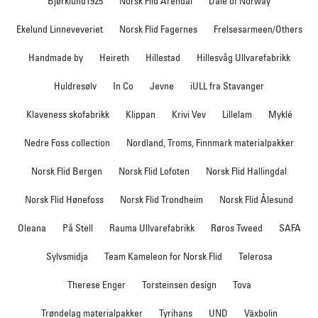
Bjørklund1925
Norsk Flid Arendal
Dale of Norway
Ekelund Linneveveriet
Norsk Flid Fagernes
Frelsesarmeen/Others
Handmade by
Heireth
Hillestad
Hillesvåg Ullvarefabrikk
Huldresølv
In Co
Jevne
iULL fra Stavanger
Klaveness skofabrikk
Klippan
Krivi Vev
Lillelam
Myklé
Nedre Foss collection
Nordland, Troms, Finnmark materialpakker
Norsk Flid Bergen
Norsk Flid Lofoten
Norsk Flid Hallingdal
Norsk Flid Hønefoss
Norsk Flid Trondheim
Norsk Flid Ålesund
Oleana
På Stell
Rauma Ullvarefabrikk
Røros Tweed
SAFA
Sylvsmidja
Team Kameleon for Norsk Flid
Telerosa
Therese Enger
Torsteinsen design
Tova
Trøndelag materialpakker
Tyrihans
UND
Växbolin