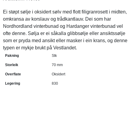
Ei støpt sølje i oksidert sølv med flott filigranrosett i midten,
omkransa av korslauv og trådkantlauv. Dei som har
Nordhordland vinterbunad og Hardanger vinterbunad vel
ofte denne. Sølja er ei såkalla glibbsølje eller ansiktssølje
som er pryda med ansikt eller masker i ein krans, og denne
typen er mykje brukt på Vestlandet.
Pakning
Stk
Storleik
70 mm
Overflate
Oksidert
Legering
830