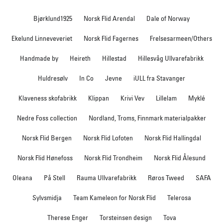
Bjørklund1925
Norsk Flid Arendal
Dale of Norway
Ekelund Linneveveriet
Norsk Flid Fagernes
Frelsesarmeen/Others
Handmade by
Heireth
Hillestad
Hillesvåg Ullvarefabrikk
Huldresølv
In Co
Jevne
iULL fra Stavanger
Klaveness skofabrikk
Klippan
Krivi Vev
Lillelam
Myklé
Nedre Foss collection
Nordland, Troms, Finnmark materialpakker
Norsk Flid Bergen
Norsk Flid Lofoten
Norsk Flid Hallingdal
Norsk Flid Hønefoss
Norsk Flid Trondheim
Norsk Flid Ålesund
Oleana
På Stell
Rauma Ullvarefabrikk
Røros Tweed
SAFA
Sylvsmidja
Team Kameleon for Norsk Flid
Telerosa
Therese Enger
Torsteinsen design
Tova