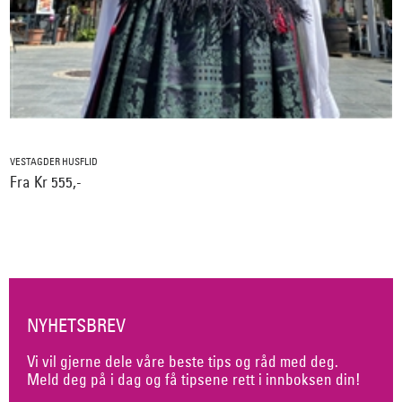
VESTAGDER HUSFLID
Fra Kr 555,-
NYHETSBREV
Vi vil gjerne dele våre beste tips og råd med deg.
Meld deg på i dag og få tipsene rett i innboksen din!