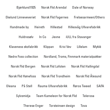
Bjørklund1925
Norsk Flid Arendal
Dale of Norway
Ekelund Linneveveriet
Norsk Flid Fagernes
Frelsesarmeen/Others
Handmade by
Heireth
Hillestad
Hillesvåg Ullvarefabrikk
Huldresølv
In Co
Jevne
iULL fra Stavanger
Klaveness skofabrikk
Klippan
Krivi Vev
Lillelam
Myklé
Nedre Foss collection
Nordland, Troms, Finnmark materialpakker
Norsk Flid Bergen
Norsk Flid Lofoten
Norsk Flid Hallingdal
Norsk Flid Hønefoss
Norsk Flid Trondheim
Norsk Flid Ålesund
Oleana
På Stell
Rauma Ullvarefabrikk
Røros Tweed
SAFA
Sylvsmidja
Team Kameleon for Norsk Flid
Telerosa
Therese Enger
Torsteinsen design
Tova