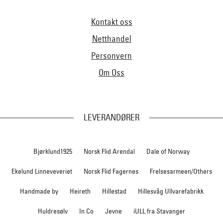
Kontakt oss
Netthandel
Personvern
Om Oss
LEVERANDØRER
Bjørklund1925
Norsk Flid Arendal
Dale of Norway
Ekelund Linneveveriet
Norsk Flid Fagernes
Frelsesarmeen/Others
Handmade by
Heireth
Hillestad
Hillesvåg Ullvarefabrikk
Huldresølv
In Co
Jevne
iULL fra Stavanger