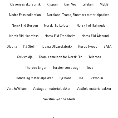
Klaveness skofabrikk
Klippan
Krivi Vev
Lillelam
Myklé
Nedre Foss collection
Nordland, Troms, Finnmark materialpakker
Norsk Flid Bergen
Norsk Flid Lofoten
Norsk Flid Hallingdal
Norsk Flid Hønefoss
Norsk Flid Trondheim
Norsk Flid Ålesund
Oleana
På Stell
Rauma Ullvarefabrikk
Røros Tweed
SAFA
Sylvsmidja
Team Kameleon for Norsk Flid
Telerosa
Therese Enger
Torsteinsen design
Tova
Trøndelag materialpakker
Tyrihans
UND
Växbolin
Vera&William
Vestagder materialpakker
Vestfold materialpakker
Vevstua v/Anne Merli