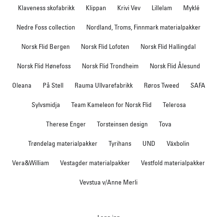
Klaveness skofabrikk
Klippan
Krivi Vev
Lillelam
Myklé
Nedre Foss collection
Nordland, Troms, Finnmark materialpakker
Norsk Flid Bergen
Norsk Flid Lofoten
Norsk Flid Hallingdal
Norsk Flid Hønefoss
Norsk Flid Trondheim
Norsk Flid Ålesund
Oleana
På Stell
Rauma Ullvarefabrikk
Røros Tweed
SAFA
Sylvsmidja
Team Kameleon for Norsk Flid
Telerosa
Therese Enger
Torsteinsen design
Tova
Trøndelag materialpakker
Tyrihans
UND
Växbolin
Vera&William
Vestagder materialpakker
Vestfold materialpakker
Vevstua v/Anne Merli