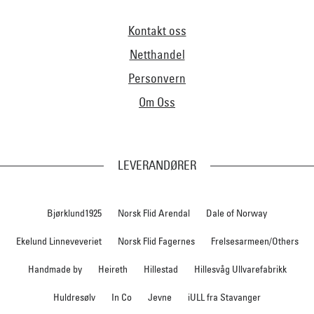
Kontakt oss
Netthandel
Personvern
Om Oss
LEVERANDØRER
Bjørklund1925
Norsk Flid Arendal
Dale of Norway
Ekelund Linneveveriet
Norsk Flid Fagernes
Frelsesarmeen/Others
Handmade by
Heireth
Hillestad
Hillesvåg Ullvarefabrikk
Huldresølv
In Co
Jevne
iULL fra Stavanger