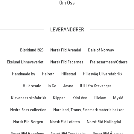
Om Oss
LEVERANDØRER
Bjørklund1925
Norsk Flid Arendal
Dale of Norway
Ekelund Linneveveriet
Norsk Flid Fagernes
Frelsesarmeen/Others
Handmade by
Heireth
Hillestad
Hillesvåg Ullvarefabrikk
Huldresølv
In Co
Jevne
iULL fra Stavanger
Klaveness skofabrikk
Klippan
Krivi Vev
Lillelam
Myklé
Nedre Foss collection
Nordland, Troms, Finnmark materialpakker
Norsk Flid Bergen
Norsk Flid Lofoten
Norsk Flid Hallingdal
Norsk Flid Hønefoss
Norsk Flid Trondheim
Norsk Flid Ålesund