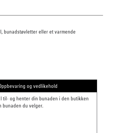
al, bunadstøvletter eller et varmende
Oppbevaring og vedlikehold
mål til- og henter din bunaden i den butikken
en bunaden du velger.