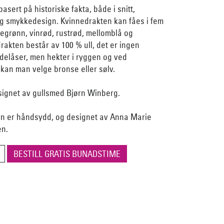
asert på historiske fakta, både i snitt,
og smykkedesign. Kvinnedrakten kan fåes i fem
skegrønn, vinrød, rustrød, mellomblå og
akten består av 100 % ull, det er ingen
idelåser, men hekter i ryggen og ved
kan man velge bronse eller sølv.
ignet av gullsmed Bjørn Winberg.
n er håndsydd, og designet av Anna Marie
en.
BESTILL GRATIS BUNADSTIME