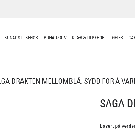
BUNADSTILBEHØR
BUNADSØLV
KLÆR & TILBEHØR
TØFLER
GAR
HERRE
BARN
MATERIALPAKKER
OMSØM
FESTDRAKTER
BESTI
AGA DRAKTEN MELLOMBLÅ. SYDD FOR Å VAR
SAGA D
Basert på verden