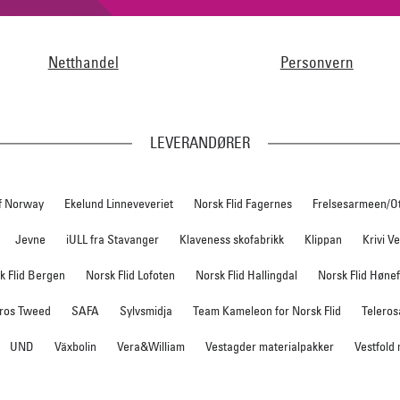
Netthandel
Personvern
LEVERANDØRER
f Norway
Ekelund Linneveveriet
Norsk Flid Fagernes
Frelsesarmeen/O
Jevne
iULL fra Stavanger
Klaveness skofabrikk
Klippan
Krivi V
k Flid Bergen
Norsk Flid Lofoten
Norsk Flid Hallingdal
Norsk Flid Høne
ros Tweed
SAFA
Sylvsmidja
Team Kameleon for Norsk Flid
Teleros
UND
Växbolin
Vera&William
Vestagder materialpakker
Vestfold