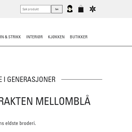
N & STRIKK
INTERIØR
KJØKKEN
BUTIKKER
LLE BUNAD
TIPS OG RÅD
E I GENERASJONER
RAKTEN MELLOMBLÅ
s eldste broderi.