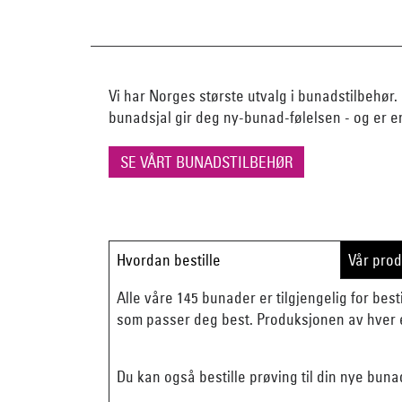
Vi har Norges største utvalg i bunadstilbehør. 
bunadsjal gir deg ny-bunad-følelsen - og er e
SE VÅRT BUNADSTILBEHØR
Hvordan bestille
Vår pro
Alle våre 145 bunader er tilgjengelig for besti
som passer deg best. Produksjonen av hver e
Du kan også bestille prøving til din nye buna