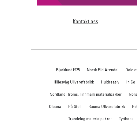
Kontakt oss
Bjørklund1925
Norsk Flid Arendal
Dale o
Hillesvåg Ullvarefabrikk
Huldresølv
In Co
Nordland, Troms, Finnmark materialpakker
Nors
Oleana
På Stell
Rauma Ullvarefabrikk
Rø
Trøndelag materialpakker
Tyrihans