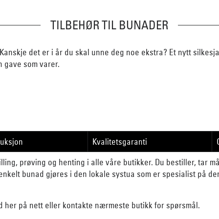
TILBEHØR TIL BUNADER
Kanskje det er i år du skal unne deg noe ekstra? Et nytt silkesj
n gave som varer.
duksjon
Kvalitetsgaranti
lling, prøving og henting i alle våre butikker. Du bestiller, tar 
nkelt bunad gjøres i den lokale systua som er spesialist på d
d her på nett eller kontakte nærmeste butikk for spørsmål.