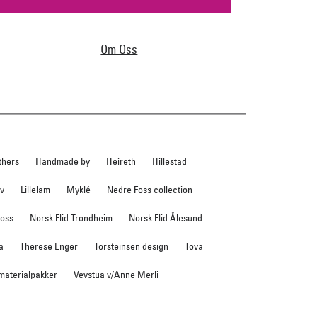
Om Oss
thers
Handmade by
Heireth
Hillestad
ev
Lillelam
Myklé
Nedre Foss collection
foss
Norsk Flid Trondheim
Norsk Flid Ålesund
a
Therese Enger
Torsteinsen design
Tova
 materialpakker
Vevstua v/Anne Merli