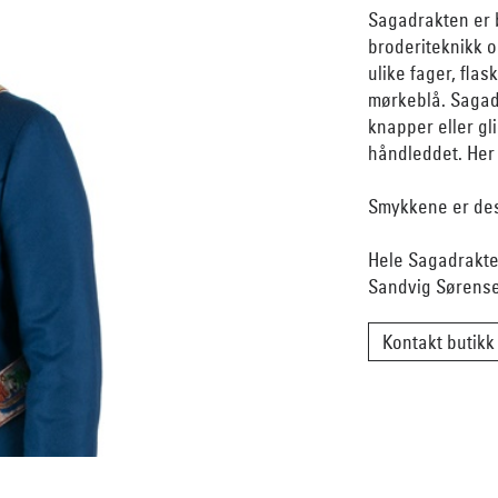
Sagadrakten er b
broderiteknikk 
ulike fager, fla
mørkeblå. Sagadr
knapper eller gl
håndleddet. Her 
Smykkene er des
Hele Sagadrakte
Sandvig Sørens
Kontakt butikk