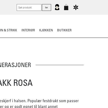
N & STRIKK
INTERIØR
KJØKKEN
BUTIKKER
LLE BUNAD
TIPS OG RÅD
ENERASJONER
AKK ROSA
keskjerf i halsen. Populær festdrakt som passer
er og er godt egnet til blant annet