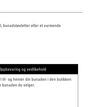
al, bunadstøvletter eller et varmende
Oppbevaring og vedlikehold
mål til- og henter din bunaden i den butikken
en bunaden du velger.