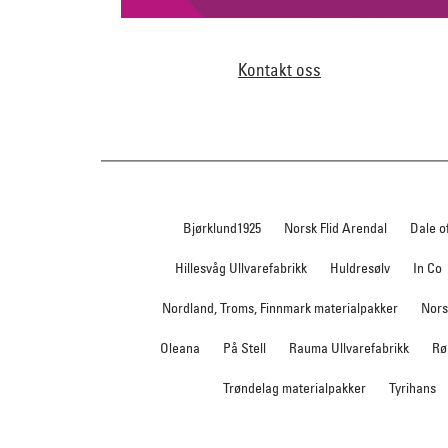
Kontakt oss
Bjørklund1925
Norsk Flid Arendal
Dale o
Hillesvåg Ullvarefabrikk
Huldresølv
In Co
Nordland, Troms, Finnmark materialpakker
Nors
Oleana
På Stell
Rauma Ullvarefabrikk
Rø
Trøndelag materialpakker
Tyrihans