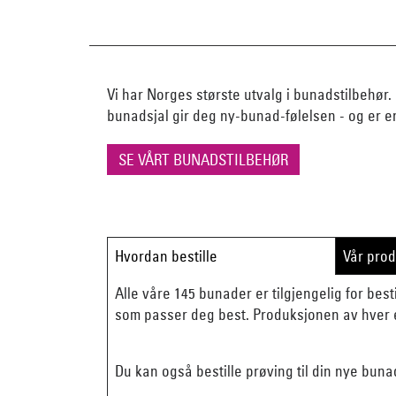
Vi har Norges største utvalg i bunadstilbehør. 
bunadsjal gir deg ny-bunad-følelsen - og er e
SE VÅRT BUNADSTILBEHØR
Hvordan bestille
Vår pro
Alle våre 145 bunader er tilgjengelig for besti
som passer deg best. Produksjonen av hver e
Du kan også bestille prøving til din nye buna