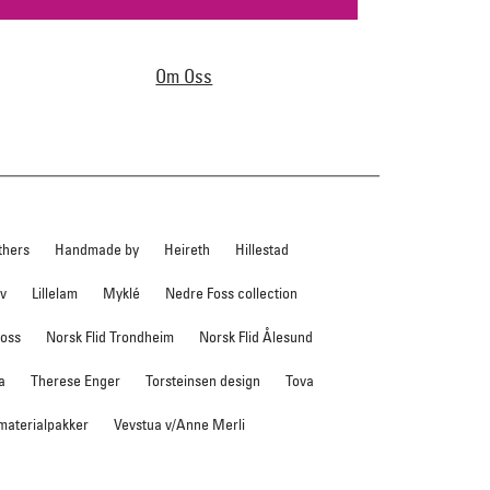
Om Oss
thers
Handmade by
Heireth
Hillestad
ev
Lillelam
Myklé
Nedre Foss collection
foss
Norsk Flid Trondheim
Norsk Flid Ålesund
a
Therese Enger
Torsteinsen design
Tova
 materialpakker
Vevstua v/Anne Merli