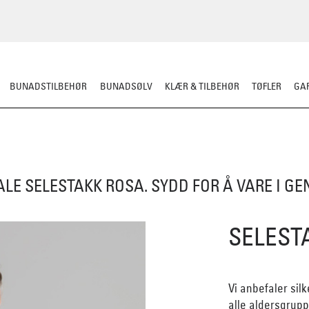
BUNADSTILBEHØR
BUNADSØLV
KLÆR & TILBEHØR
TØFLER
GAR
HERRE
BARN
MATERIALPAKKER
OMSØM
FESTDRAKTER
BESTI
ALE SELESTAKK ROSA. SYDD FOR Å VARE I G
SELEST
Vi anbefaler sil
alle aldersgrupp