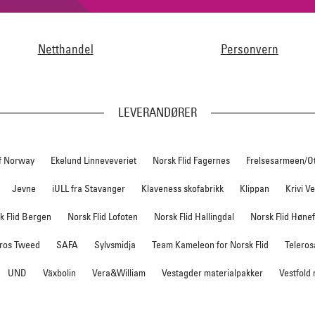
Netthandel
Personvern
LEVERANDØRER
f Norway
Ekelund Linneveveriet
Norsk Flid Fagernes
Frelsesarmeen/O
Jevne
iULL fra Stavanger
Klaveness skofabrikk
Klippan
Krivi V
k Flid Bergen
Norsk Flid Lofoten
Norsk Flid Hallingdal
Norsk Flid Høne
ros Tweed
SAFA
Sylvsmidja
Team Kameleon for Norsk Flid
Teleros
UND
Växbolin
Vera&William
Vestagder materialpakker
Vestfold