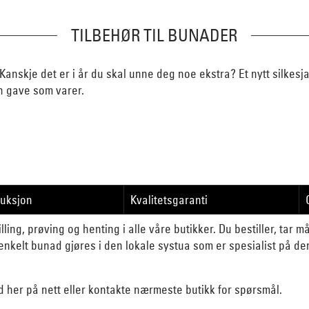
TILBEHØR TIL BUNADER
Kanskje det er i år du skal unne deg noe ekstra? Et nytt silkesj
n gave som varer.
duksjon
Kvalitetsgaranti
lling, prøving og henting i alle våre butikker. Du bestiller, tar 
nkelt bunad gjøres i den lokale systua som er spesialist på d
d her på nett eller kontakte nærmeste butikk for spørsmål.