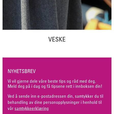
VESKE
NYHETSBREV
Vi vil gjerne dele våre beste tips og råd med deg.
Meld deg på i dag og få tipsene rett i innboksen din!
Ved å sende inn e-postadressen din, samtykker du til
behandling av dine personopplysninger i henhold til
vår
samtykkeerklæring