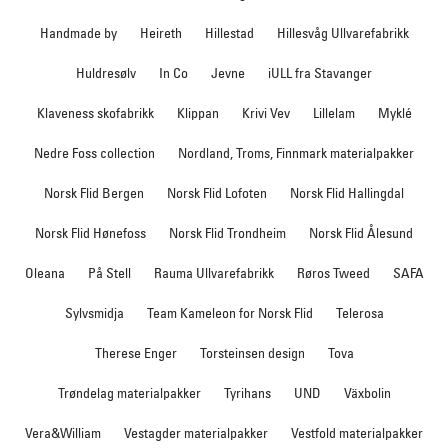
Handmade by
Heireth
Hillestad
Hillesvåg Ullvarefabrikk
Huldresølv
In Co
Jevne
iULL fra Stavanger
Klaveness skofabrikk
Klippan
Krivi Vev
Lillelam
Myklé
Nedre Foss collection
Nordland, Troms, Finnmark materialpakker
Norsk Flid Bergen
Norsk Flid Lofoten
Norsk Flid Hallingdal
Norsk Flid Hønefoss
Norsk Flid Trondheim
Norsk Flid Ålesund
Oleana
På Stell
Rauma Ullvarefabrikk
Røros Tweed
SAFA
Sylvsmidja
Team Kameleon for Norsk Flid
Telerosa
Therese Enger
Torsteinsen design
Tova
Trøndelag materialpakker
Tyrihans
UND
Växbolin
Vera&William
Vestagder materialpakker
Vestfold materialpakker