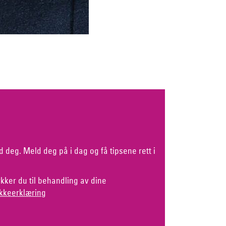
d deg. Meld deg på i dag og få tipsene rett i
kker du til behandling av dine
kkeerklæring