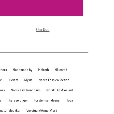
Om Oss
thers
Handmade by
Heireth
Hillestad
ev
Lillelam
Myklé
Nedre Foss collection
foss
Norsk Flid Trondheim
Norsk Flid Ålesund
a
Therese Enger
Torsteinsen design
Tova
 materialpakker
Vevstua v/Anne Merli