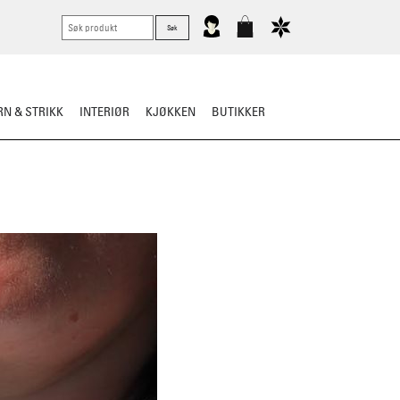
N & STRIKK
INTERIØR
KJØKKEN
BUTIKKER
LLE BUNAD
TIPS OG RÅD