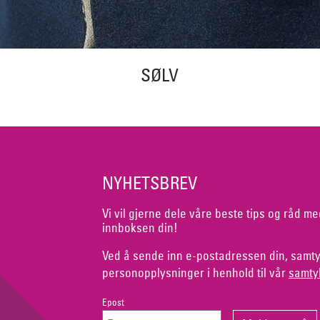
SØLV
NYHETSBREV
Vi vil gjerne dele våre beste tips og råd me
innboksen din!
Ved å sende inn e-postadressen din, samty
personopplysninger i henhold til vår
samty
Epost