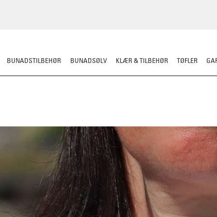
BUNADSTILBEHØR
BUNADSØLV
KLÆR & TILBEHØR
TØFLER
GAR
HERRE
BARN
MATERIALPAKKER
OMSØM
FESTDRAKTER
BESTI