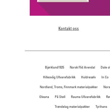
Kontakt oss
Bjørklund1925
Norsk Flid Arendal
Dale o
Hillesvåg Ullvarefabrikk
Huldresølv
In Co
Nordland, Troms, Finnmark materialpakker
Nors
Oleana
På Stell
Rauma Ullvarefabrikk
Rø
Trøndelag materialpakker
Tyrihans