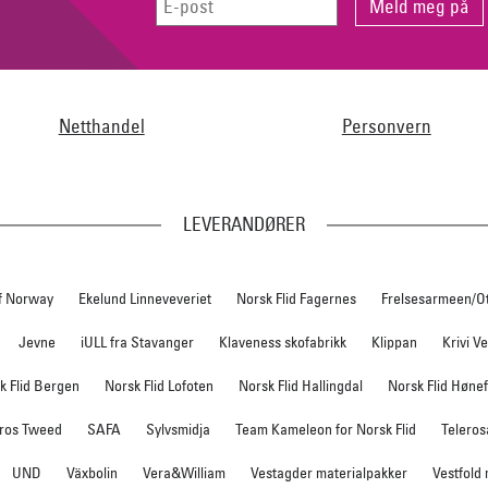
Netthandel
Personvern
LEVERANDØRER
f Norway
Ekelund Linneveveriet
Norsk Flid Fagernes
Frelsesarmeen/O
Jevne
iULL fra Stavanger
Klaveness skofabrikk
Klippan
Krivi V
k Flid Bergen
Norsk Flid Lofoten
Norsk Flid Hallingdal
Norsk Flid Høne
ros Tweed
SAFA
Sylvsmidja
Team Kameleon for Norsk Flid
Teleros
UND
Växbolin
Vera&William
Vestagder materialpakker
Vestfold