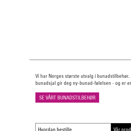
Vi har Norges største utvalg i bunadstilbehør. 
bunadsjal gir deg ny-bunad-følelsen - og er e
SE VÅRT BUNADSTILBEHØR
Hvordan bestille
Vår pro