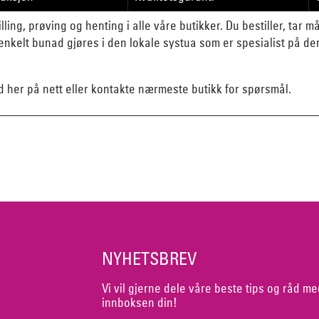
lling, prøving og henting i alle våre butikker. Du bestiller, tar 
nkelt bunad gjøres i den lokale systua som er spesialist på d
d her på nett eller kontakte nærmeste butikk for spørsmål.
NYHETSBREV
Vi vil gjerne dele våre beste tips og råd me
innboksen din!