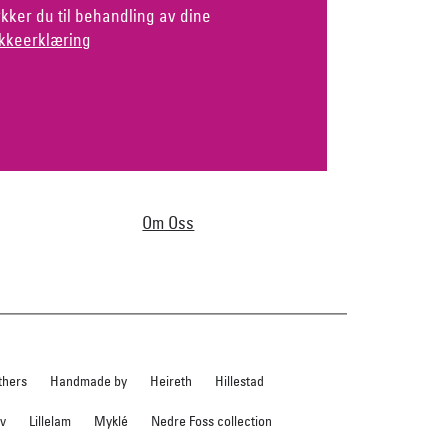
kker du til behandling av dine
kkeerklæring
Om Oss
thers
Handmade by
Heireth
Hillestad
ev
Lillelam
Myklé
Nedre Foss collection