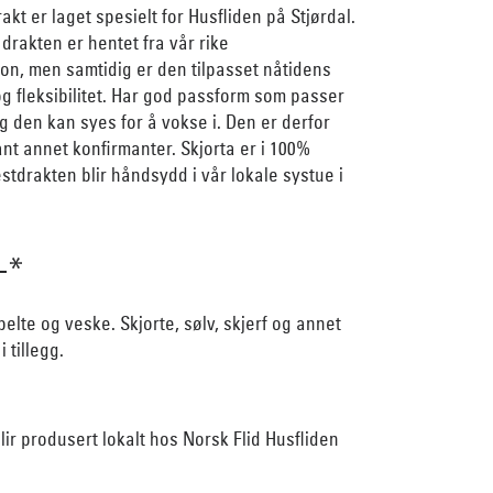
kt er laget spesielt for Husfliden på Stjørdal.
 drakten er hentet fra vår rike
jon, men samtidig er den tilpasset nåtidens
 og fleksibilitet. Har god passform som passer
og den kan syes for å vokse i. Den er derfor
ant annet konfirmanter. Skjorta er i 100%
stdrakten blir håndsydd i vår lokale systue i
-*
 belte og veske. Skjorte, sølv, skjerf og annet
 tillegg.
ir produsert lokalt hos Norsk Flid Husfliden