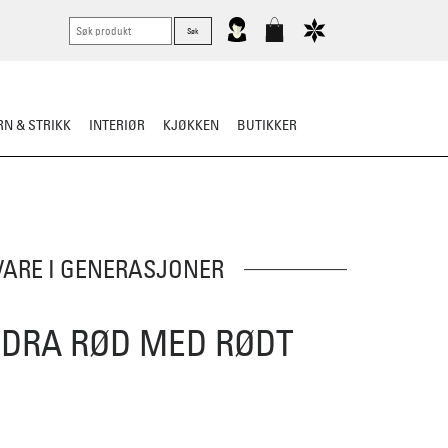
N & STRIKK
INTERIØR
KJØKKEN
BUTIKKER
LLE BUNAD
TIPS OG RÅD
VARE I GENERASJONER
DRA RØD MED RØDT