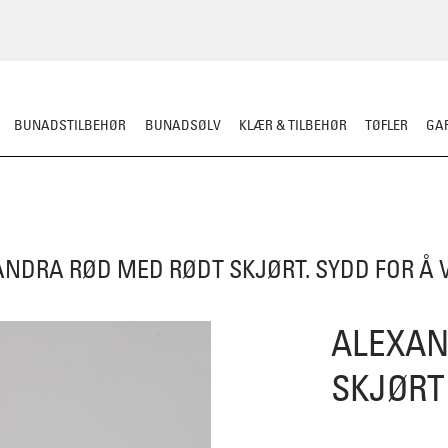
BUNADSTILBEHØR
BUNADSØLV
KLÆR & TILBEHØR
TØFLER
GAR
HERRE
BARN
MATERIALPAKKER
OMSØM
FESTDRAKTER
BESTI
ANDRA RØD MED RØDT SKJØRT. SYDD FOR Å 
ALEXAN
SKJØRT