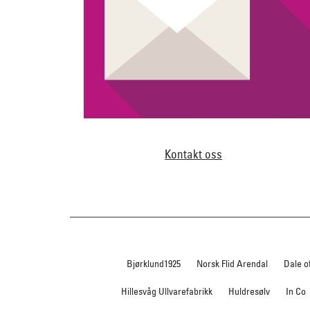
Kontakt oss
Bjørklund1925
Norsk Flid Arendal
Dale o
Hillesvåg Ullvarefabrikk
Huldresølv
In Co