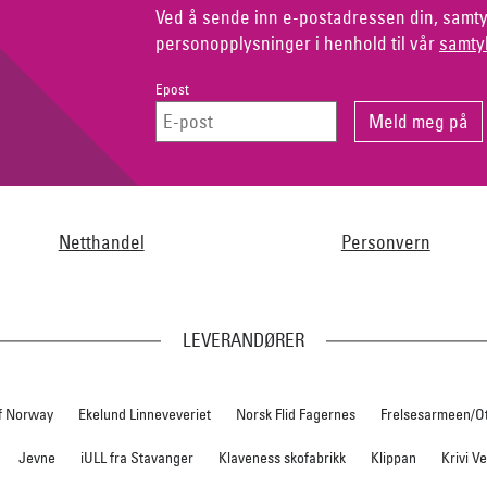
Ved å sende inn e-postadressen din, samty
personopplysninger i henhold til vår
samty
Epost
Netthandel
Personvern
LEVERANDØRER
f Norway
Ekelund Linneveveriet
Norsk Flid Fagernes
Frelsesarmeen/O
Jevne
iULL fra Stavanger
Klaveness skofabrikk
Klippan
Krivi V