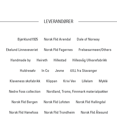
LEVERANDØRER
Bjørklund1925
Norsk Flid Arendal
Dale of Norway
Ekelund Linneveveriet
Norsk Flid Fagernes
Frelsesarmeen/Others
Handmade by
Heireth
Hillestad
Hillesvåg Ullvarefabrikk
Huldresølv
In Co
Jevne
iULL fra Stavanger
Klaveness skofabrikk
Klippan
Krivi Vev
Lillelam
Myklé
Nedre Foss collection
Nordland, Troms, Finnmark materialpakker
Norsk Flid Bergen
Norsk Flid Lofoten
Norsk Flid Hallingdal
Norsk Flid Hønefoss
Norsk Flid Trondheim
Norsk Flid Ålesund