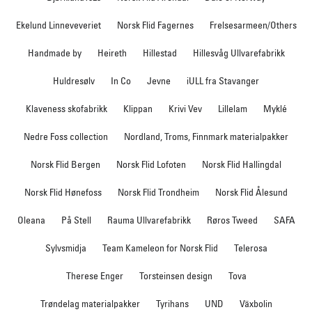
Ekelund Linneveveriet
Norsk Flid Fagernes
Frelsesarmeen/Others
Handmade by
Heireth
Hillestad
Hillesvåg Ullvarefabrikk
Huldresølv
In Co
Jevne
iULL fra Stavanger
Klaveness skofabrikk
Klippan
Krivi Vev
Lillelam
Myklé
Nedre Foss collection
Nordland, Troms, Finnmark materialpakker
Norsk Flid Bergen
Norsk Flid Lofoten
Norsk Flid Hallingdal
Norsk Flid Hønefoss
Norsk Flid Trondheim
Norsk Flid Ålesund
Oleana
På Stell
Rauma Ullvarefabrikk
Røros Tweed
SAFA
Sylvsmidja
Team Kameleon for Norsk Flid
Telerosa
Therese Enger
Torsteinsen design
Tova
Trøndelag materialpakker
Tyrihans
UND
Växbolin