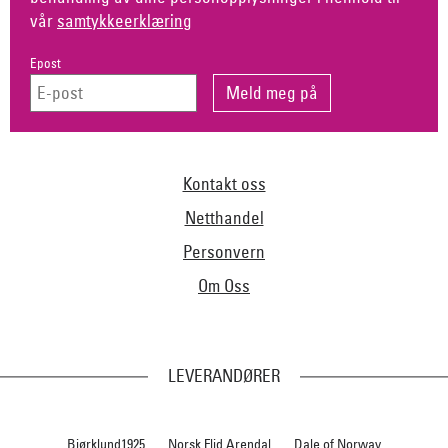
vår
samtykkeerklæring
Epost
Kontakt oss
Netthandel
Personvern
Om Oss
LEVERANDØRER
Bjørklund1925
Norsk Flid Arendal
Dale of Norway