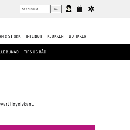
N & STRIKK
INTERIØR
KJØKKEN
BUTIKKER
LLE BUNAD
TIPS OG RÅD
vart fløyelskant.