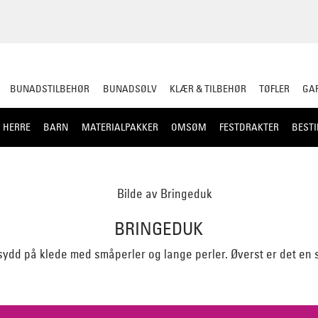
BUNADSTILBEHØR
BUNADSØLV
KLÆR & TILBEHØR
TØFLER
GAR
HERRE
BARN
MATERIALPAKKER
OMSØM
FESTDRAKTER
BESTI
BRINGEDUK
ydd på klede med småperler og lange perler. Øverst er det en s