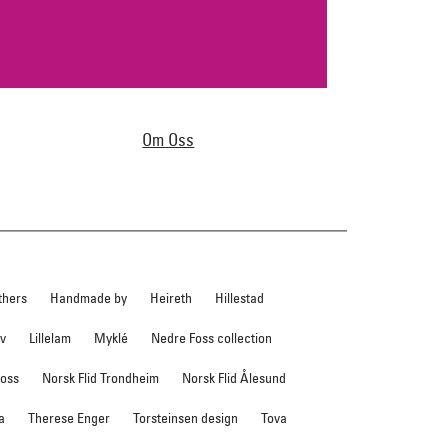
Om Oss
thers
Handmade by
Heireth
Hillestad
ev
Lillelam
Myklé
Nedre Foss collection
foss
Norsk Flid Trondheim
Norsk Flid Ålesund
a
Therese Enger
Torsteinsen design
Tova