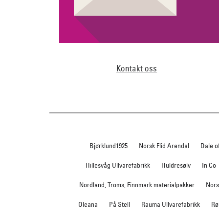
Kontakt oss
Bjørklund1925
Norsk Flid Arendal
Dale o
Hillesvåg Ullvarefabrikk
Huldresølv
In Co
Nordland, Troms, Finnmark materialpakker
Nors
Oleana
På Stell
Rauma Ullvarefabrikk
Rø