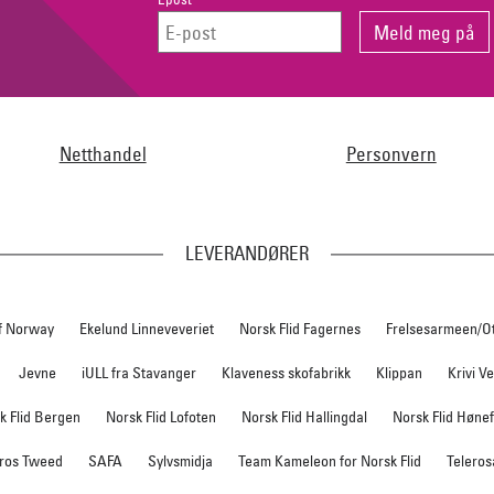
Netthandel
Personvern
LEVERANDØRER
f Norway
Ekelund Linneveveriet
Norsk Flid Fagernes
Frelsesarmeen/O
Jevne
iULL fra Stavanger
Klaveness skofabrikk
Klippan
Krivi V
k Flid Bergen
Norsk Flid Lofoten
Norsk Flid Hallingdal
Norsk Flid Høne
ros Tweed
SAFA
Sylvsmidja
Team Kameleon for Norsk Flid
Teleros