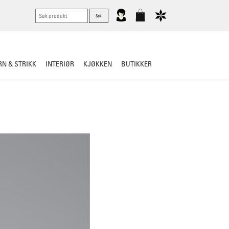
N & STRIKK
INTERIØR
KJØKKEN
BUTIKKER
LLE BUNAD
TIPS OG RÅD