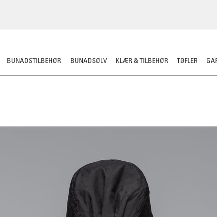
BUNADSTILBEHØR
BUNADSØLV
KLÆR & TILBEHØR
TØFLER
GAR
HERRE
BARN
MATERIALPAKKER
OMSØM
FESTDRAKTER
BESTI