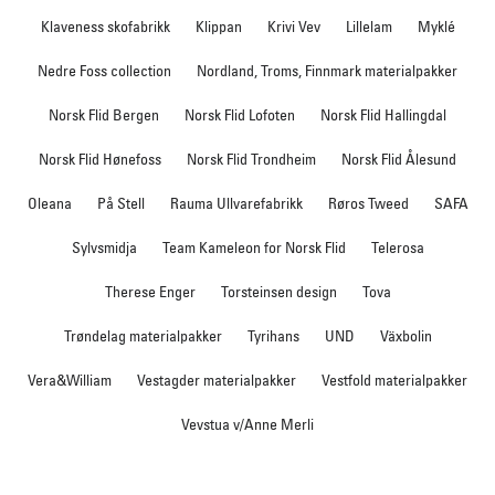
Klaveness skofabrikk
Klippan
Krivi Vev
Lillelam
Myklé
Nedre Foss collection
Nordland, Troms, Finnmark materialpakker
Norsk Flid Bergen
Norsk Flid Lofoten
Norsk Flid Hallingdal
Norsk Flid Hønefoss
Norsk Flid Trondheim
Norsk Flid Ålesund
Oleana
På Stell
Rauma Ullvarefabrikk
Røros Tweed
SAFA
Sylvsmidja
Team Kameleon for Norsk Flid
Telerosa
Therese Enger
Torsteinsen design
Tova
Trøndelag materialpakker
Tyrihans
UND
Växbolin
Vera&William
Vestagder materialpakker
Vestfold materialpakker
Vevstua v/Anne Merli