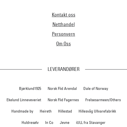
Kontakt oss
Netthandel
Personvern
Om Oss
LEVERANDØRER
Bjørklund1925
Norsk Flid Arendal
Dale of Norway
Ekelund Linneveveriet
Norsk Flid Fagernes
Frelsesarmeen/Others
Handmade by
Heireth
Hillestad
Hillesvåg Ullvarefabrikk
Huldresølv
In Co
Jevne
iULL fra Stavanger