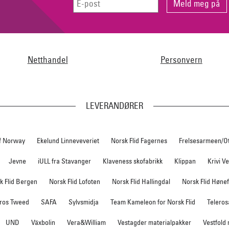
Netthandel
Personvern
LEVERANDØRER
f Norway
Ekelund Linneveveriet
Norsk Flid Fagernes
Frelsesarmeen/O
Jevne
iULL fra Stavanger
Klaveness skofabrikk
Klippan
Krivi V
k Flid Bergen
Norsk Flid Lofoten
Norsk Flid Hallingdal
Norsk Flid Høne
ros Tweed
SAFA
Sylvsmidja
Team Kameleon for Norsk Flid
Teleros
UND
Växbolin
Vera&William
Vestagder materialpakker
Vestfold