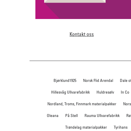
Kontakt oss
Bjørklund1925
Norsk Flid Arendal
Dale o
Hillesvåg Ullvarefabrikk
Huldresølv
In Co
Nordland, Troms, Finnmark materialpakker
Nors
Oleana
På Stell
Rauma Ullvarefabrikk
Rø
Trøndelag materialpakker
Tyrihans