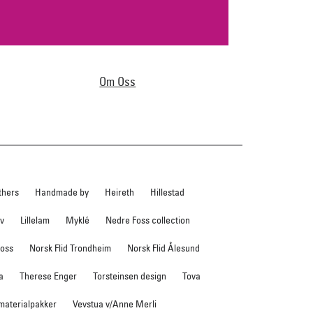
Om Oss
thers
Handmade by
Heireth
Hillestad
ev
Lillelam
Myklé
Nedre Foss collection
foss
Norsk Flid Trondheim
Norsk Flid Ålesund
a
Therese Enger
Torsteinsen design
Tova
 materialpakker
Vevstua v/Anne Merli