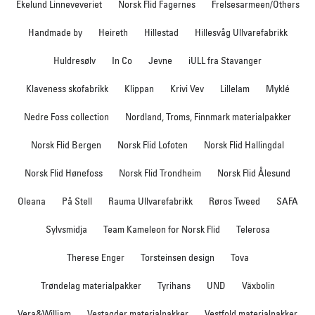
Ekelund Linneveveriet
Norsk Flid Fagernes
Frelsesarmeen/Others
Handmade by
Heireth
Hillestad
Hillesvåg Ullvarefabrikk
Huldresølv
In Co
Jevne
iULL fra Stavanger
Klaveness skofabrikk
Klippan
Krivi Vev
Lillelam
Myklé
Nedre Foss collection
Nordland, Troms, Finnmark materialpakker
Norsk Flid Bergen
Norsk Flid Lofoten
Norsk Flid Hallingdal
Norsk Flid Hønefoss
Norsk Flid Trondheim
Norsk Flid Ålesund
Oleana
På Stell
Rauma Ullvarefabrikk
Røros Tweed
SAFA
Sylvsmidja
Team Kameleon for Norsk Flid
Telerosa
Therese Enger
Torsteinsen design
Tova
Trøndelag materialpakker
Tyrihans
UND
Växbolin
Vera&William
Vestagder materialpakker
Vestfold materialpakker