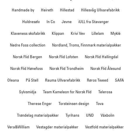
Handmade by
Heireth
Hillestad
Hillesvåg Ullvarefabrikk
Huldresølv
In Co
Jevne
iULL fra Stavanger
Klaveness skofabrikk
Klippan
Krivi Vev
Lillelam
Myklé
Nedre Foss collection
Nordland, Troms, Finnmark materialpakker
Norsk Flid Bergen
Norsk Flid Lofoten
Norsk Flid Hallingdal
Norsk Flid Hønefoss
Norsk Flid Trondheim
Norsk Flid Ålesund
Oleana
På Stell
Rauma Ullvarefabrikk
Røros Tweed
SAFA
Sylvsmidja
Team Kameleon for Norsk Flid
Telerosa
Therese Enger
Torsteinsen design
Tova
Trøndelag materialpakker
Tyrihans
UND
Växbolin
Vera&William
Vestagder materialpakker
Vestfold materialpakker