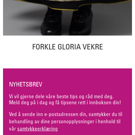
FORKLE GLORIA VEKRE
NYHETSBREV
Vi vil gjerne dele våre beste tips og råd med deg.
Meld deg på i dag og få tipsene rett i innboksen din!
Ved å sende inn e-postadressen din, samtykker du til
behandling av dine personopplysninger i henhold til
vår
samtykkeerklæring