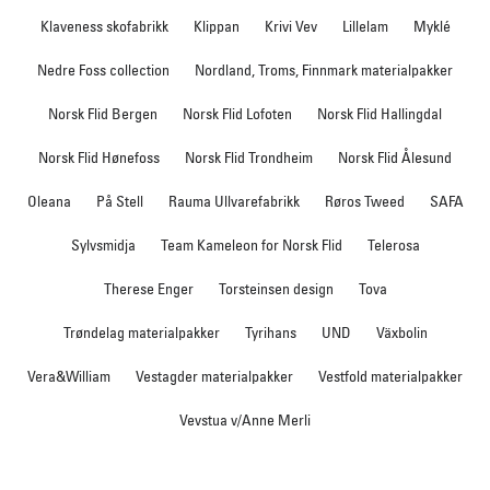
Klaveness skofabrikk
Klippan
Krivi Vev
Lillelam
Myklé
Nedre Foss collection
Nordland, Troms, Finnmark materialpakker
Norsk Flid Bergen
Norsk Flid Lofoten
Norsk Flid Hallingdal
Norsk Flid Hønefoss
Norsk Flid Trondheim
Norsk Flid Ålesund
Oleana
På Stell
Rauma Ullvarefabrikk
Røros Tweed
SAFA
Sylvsmidja
Team Kameleon for Norsk Flid
Telerosa
Therese Enger
Torsteinsen design
Tova
Trøndelag materialpakker
Tyrihans
UND
Växbolin
Vera&William
Vestagder materialpakker
Vestfold materialpakker
Vevstua v/Anne Merli