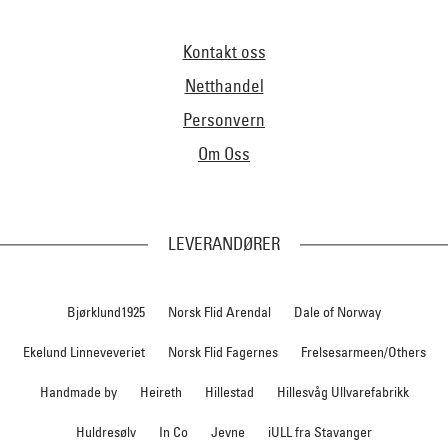
Kontakt oss
Netthandel
Personvern
Om Oss
LEVERANDØRER
Bjørklund1925
Norsk Flid Arendal
Dale of Norway
Ekelund Linneveveriet
Norsk Flid Fagernes
Frelsesarmeen/Others
Handmade by
Heireth
Hillestad
Hillesvåg Ullvarefabrikk
Huldresølv
In Co
Jevne
iULL fra Stavanger