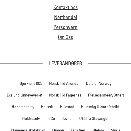
Kontakt oss
Netthandel
Personvern
Om Oss
LEVERANDØRER
Bjørklund1925
Norsk Flid Arendal
Dale of Norway
Ekelund Linneveveriet
Norsk Flid Fagernes
Frelsesarmeen/Others
Handmade by
Heireth
Hillestad
Hillesvåg Ullvarefabrikk
Huldresølv
In Co
Jevne
iULL fra Stavanger
Klaveness skofabrikk
Klippan
Krivi Vev
Lillelam
Myklé