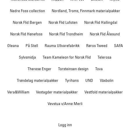
Nedre Foss collection
Nordland, Troms, Finnmark materialpakker
Norsk Flid Bergen
Norsk Flid Lofoten
Norsk Flid Hallingdal
Norsk Flid Hønefoss
Norsk Flid Trondheim
Norsk Flid Ålesund
Oleana
På Stell
Rauma Ullvarefabrikk
Røros Tweed
SAFA
Sylvsmidja
Team Kameleon for Norsk Flid
Telerosa
Therese Enger
Torsteinsen design
Tova
Trøndelag materialpakker
Tyrihans
UND
Växbolin
Vera&William
Vestagder materialpakker
Vestfold materialpakker
Vevstua v/Anne Merli
Logg inn