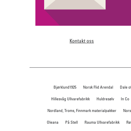
Kontakt oss
Bjørklund1925
Norsk Flid Arendal
Dale o
Hillesvåg Ullvarefabrikk
Huldresølv
In Co
Nordland, Troms, Finnmark materialpakker
Nors
Oleana
På Stell
Rauma Ullvarefabrikk
Rø