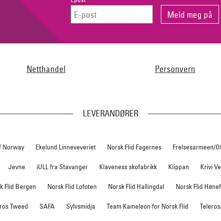
Netthandel
Personvern
LEVERANDØRER
f Norway
Ekelund Linneveveriet
Norsk Flid Fagernes
Frelsesarmeen/O
Jevne
iULL fra Stavanger
Klaveness skofabrikk
Klippan
Krivi V
k Flid Bergen
Norsk Flid Lofoten
Norsk Flid Hallingdal
Norsk Flid Høne
ros Tweed
SAFA
Sylvsmidja
Team Kameleon for Norsk Flid
Teleros