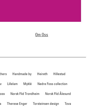
Om Oss
thers
Handmade by
Heireth
Hillestad
ev
Lillelam
Myklé
Nedre Foss collection
foss
Norsk Flid Trondheim
Norsk Flid Ålesund
a
Therese Enger
Torsteinsen design
Tova