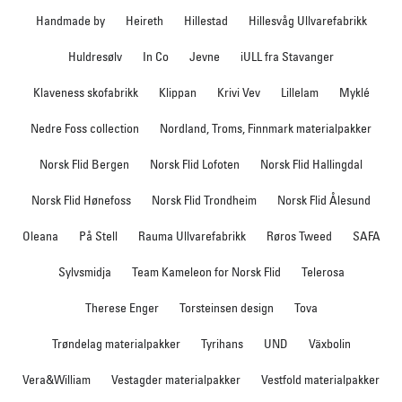
Handmade by
Heireth
Hillestad
Hillesvåg Ullvarefabrikk
Huldresølv
In Co
Jevne
iULL fra Stavanger
Klaveness skofabrikk
Klippan
Krivi Vev
Lillelam
Myklé
Nedre Foss collection
Nordland, Troms, Finnmark materialpakker
Norsk Flid Bergen
Norsk Flid Lofoten
Norsk Flid Hallingdal
Norsk Flid Hønefoss
Norsk Flid Trondheim
Norsk Flid Ålesund
Oleana
På Stell
Rauma Ullvarefabrikk
Røros Tweed
SAFA
Sylvsmidja
Team Kameleon for Norsk Flid
Telerosa
Therese Enger
Torsteinsen design
Tova
Trøndelag materialpakker
Tyrihans
UND
Växbolin
Vera&William
Vestagder materialpakker
Vestfold materialpakker