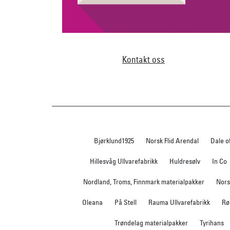
Kontakt oss
Bjørklund1925
Norsk Flid Arendal
Dale o
Hillesvåg Ullvarefabrikk
Huldresølv
In Co
Nordland, Troms, Finnmark materialpakker
Nors
Oleana
På Stell
Rauma Ullvarefabrikk
Rø
Trøndelag materialpakker
Tyrihans