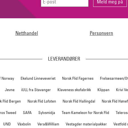
Netthandel
Personvern
LEVERANDØRER
f Norway
Ekelund Linneveveriet
Norsk Flid Fagernes
Frelsesarmeen/O
Jevne
iULL fra Stavanger
Klaveness skofabrikk
Klippan
Krivi V
k Flid Bergen
Norsk Flid Lofoten
Norsk Flid Hallingdal
Norsk Flid Høne
ros Tweed
SAFA
Sylvsmidja
Team Kameleon for Norsk Flid
Teleros
UND
Växbolin
Vera&William
Vestagder materialpakker
Vestfold