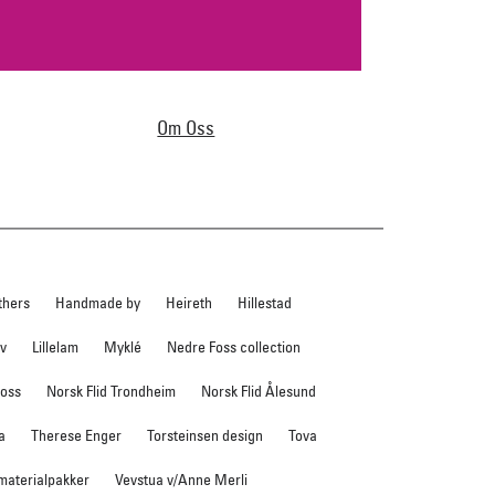
Om Oss
thers
Handmade by
Heireth
Hillestad
ev
Lillelam
Myklé
Nedre Foss collection
foss
Norsk Flid Trondheim
Norsk Flid Ålesund
a
Therese Enger
Torsteinsen design
Tova
 materialpakker
Vevstua v/Anne Merli